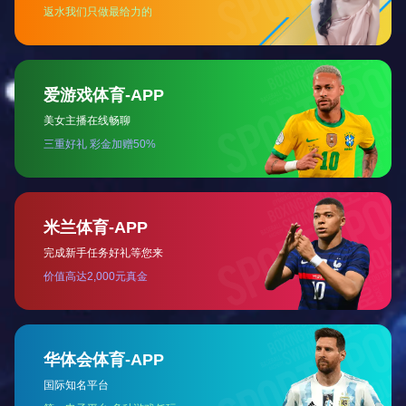
产品类别：
皇冠·app官网首页
产品类别：
皇冠·app官网首页
产品名称：KSG系列输出皇冠
产品名称：KSG系列输入皇冠
·app官网首页
·app官网首页
产品类别：
三相变压器
产品类别：
三相变压器
产品名称：SSG系列三相伺服
产品名称：SG系列三相干式