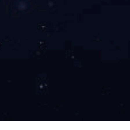
人才招聘
我们诚挚欢迎您加入我们，谢谢您对我们的支
持！让我们携手，一起走向双赢！
查看更多 +
客户反馈
您可以在我们的留言系统中留言，我们会在一个
工作日之内给您回复，谢谢您对我们长久以来的
支持！
查看更多 +