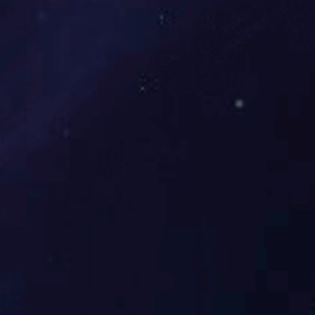
荣誉资质
您可以在这里了解我们的最新动态
新闻中心
专业生产单、三相变压器，稳压器，调压器，电抗…
专业生产单、三相变压器，稳压器，调压器，皇冠·app官网首页，
充电器，皇冠（中国），电机启动柜等产品
查看更多 +