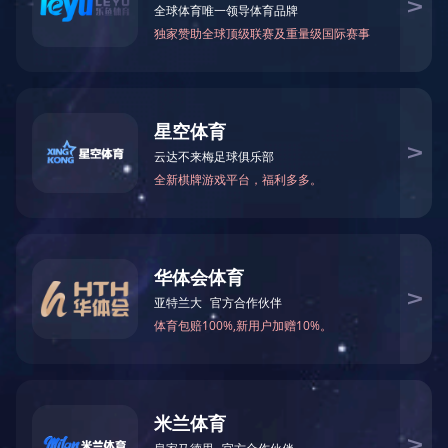
专业生产单、三相变压器，稳压器，调压器，皇冠·app官网
首页，充电器，皇冠（中国），电机启动柜等产品
上一页：专业生产单、三相变压器，稳压器，调压器，皇冠·app官
网首页，充电器，皇冠（中国），电机启动柜等产品
下一页：专业生产单、三相变压器，稳压器，调压器，皇冠·app官
网首页，充电器，皇冠（中国），电机启动柜等产品
Copyright © 2018 皇冠·app官网首页 All rights Reserved 版权所有 未经许可不
得使用、转载、摘编。
微网站首页
关于我们
产品中心
荣誉资质
厂区设备
人才招聘
新闻中心