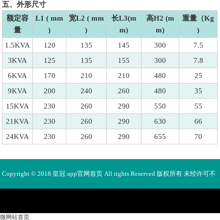
五、外形尺寸
额定容
L1 ( mm
宽L2 ( mm
长L3(m
高H2 (m
重量（Kg
量
)
)
m)
m)
)
1.5KVA
120
135
145
300
7.5
3KVA
125
135
155
300
7.8
6KVA
170
210
210
480
25
9KVA
200
240
260
480
35
15KVA
230
260
290
550
55
21KVA
230
260
290
630
66
24KVA
230
260
290
655
70
Copyright © 2018 皇冠·app官网首页 All rights Reserved 版权所有 未经许可不
得使用、转载、摘编。
微网站首页