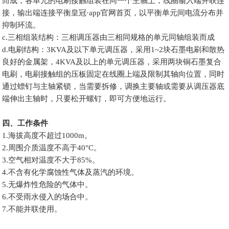
而成，各单元的电刷接触组装在同一个主轴上，线圈输入端并联连
接，输出端连接平衡皇冠·app官网首页，以平衡单元间电流分布并
抑制环流。
c.三相组装结构：三相调压器由三相同规格的单元同轴组装而成
d.电刷结构：3KVA及以下单元调压器，采用1~2块石墨电刷和散热
良好的金属架，4KVA及以上的单元调压器，采用两块铜石墨复合
电刷，电刷接触组的压板固定在线圈上端及限制其轴向位置，同时
通过螵钉与主轴紧锁，当需要拆修，调换主要轴或需要从调压器底
端伸出主轴时，只要松开螺钉，即可方便地运行。
四、工作条件
1.海拔高度不超过1000m。
2.周围介质温度不高于40°C。
3.空气相对温度不大于85%。
4.不含有化学腐蚀性气体及蒸汽的环境。
5.无爆炸性危险的气体中。
6.不受雨水侵入的场合中。
7.不能并联使用。