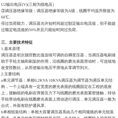
U2输出电压(V)(三相为线电压）
③调压器绝缘等级：调压器绝缘等级为A级，线圈平均温升限值为
60℃。
④过负荷能力，调压器允许短时间超过額定输出电流值，但不能超
过额定电流值的50%并且只能短时间过负荷。
三、主要技术特征
1.基本原理
调压器是初次级匝数比值连续可调的自耦变压器，当调压器电刷偖
助于手轮主轴和刷架的作用，沿线圈的磨光表面滑动时，可连续地
改变匝数比，从而使输出电压平滑地从零调节到大。
2.主要结构
a单元调节器：单相0.2KVA 10KVA调压器为调节器为调压单元结
构，一个上端具有一定宽度的磨光表面的线圈固定在工程的底座
上，接触组的电刷在弹簧压力下与线圈的磨光表面紧密接触，转动
手轮带动电刷在线圈磨光表面上滑动进行调压，单元调压器一般为
台式，外面有防护通风罩。
b单相组装结构：单相大容量调压器系由几个相同规格的单元组装