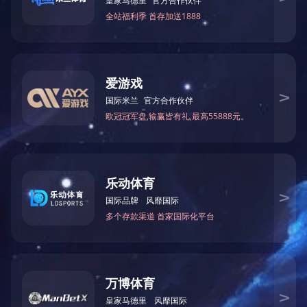
二、皇冠（中国）功能
1.蓄电池充电功能（12V快速全自动充电）
2.逆变一键启动，全自动逆变，无需人工调整。
3.逆变时与电网自动切换
4.逆变电压过低，提前报警功能（电脑可提前将文件做保存）
5.过热保护
6.过载保护
7.本机是一种带保护功能的皇冠（中国），当电瓶接反，逆变过载
时，保护开关会自动断开。査明原因，调整正确后，即可使用。
8.在选用皇冠（中国）时，请用0.6倍的运行方案计算：用电功
率/0.6=皇冠（中国）功率，例如用电设备使用功率为360W,则
P=360/0.6=600W，所以应选用600VA皇冠（中国）。
9.将红、黑线夹分别接蓄电池正极、负极、此时，电池指示灯亮。
10.打开逆变控制开关，这时逆变指示灯亮，输出电压有相应的显
示。用电设备可正常工作。（输出电压正常的220V+-10% )。
11.蓄电池需要充电时，将机后插头插入市电，充电机将自动识
别，自动充电， 当蓄电池有大量气泡冒出时并且指示灯亮视为充
满，并饱和。