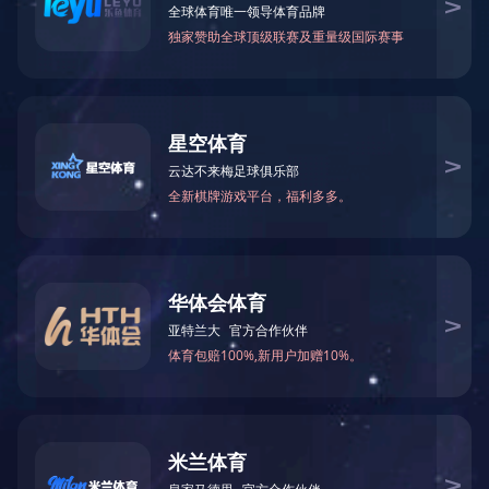
一、适用范围
适用于车辆、船舶、太阳能、风车、电动工具、曰光灯、农场、果
园、计算机等无电地区。