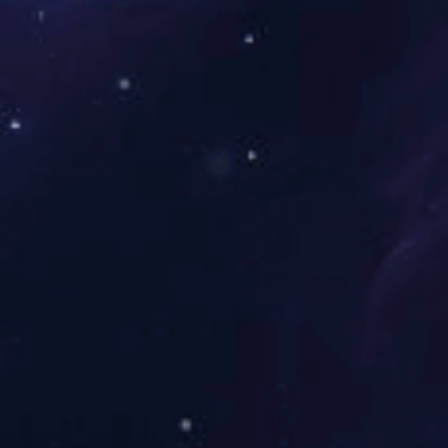
您可以在这里了解我们的最新动态
新闻中心