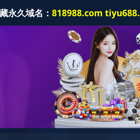
分类
荣誉资质
厂区设备
人才招聘
新