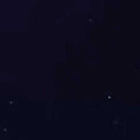
查看更多 +
热烈祝贺皇冠·app官网首页的官方网站正式…