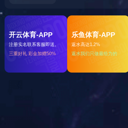
皇冠·app官网首页自创建以来，一直坚持不断开发，创新
公司拥有硅钢片自动冲剪线，全自动数控平绕机、箔绕机、
公司简介
荣誉资质
在新的世纪里，兰宇公司坚持以“专业成就品质、
公司秉承“
服务铸造竞争力”为理念，致力于新产品、新技
荣获多项荣
术、新工艺的不断创新和开拓。
查看更多
查看更多 +