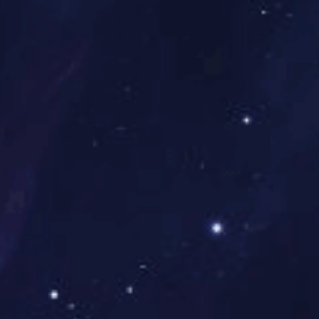
，充电器，皇冠（中国），电机启动柜等产品
环形绕线机、扁线立绕机、R型绕线机、数控雕刻机、真空压力浸烤机、全