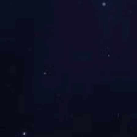
热烈祝贺皇冠·app官网首页的官方网站正式…
皇冠·app官网首页自创建以来，一直坚持以“质量为重、信誉为上”
旨，不断开发，创新产 品，开…
人才招聘