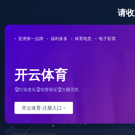
欢迎来到
皇冠·app官网首页
的官方网站！
网站首页
关于我们
产品