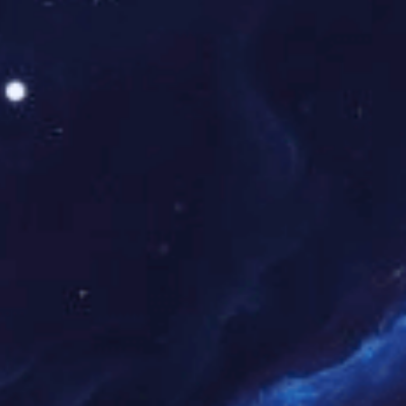
：
稳压器
产品类别：
皇冠·app官网首页
：TND系列单相稳压器
产品名称：KSG系列输出皇冠·ap