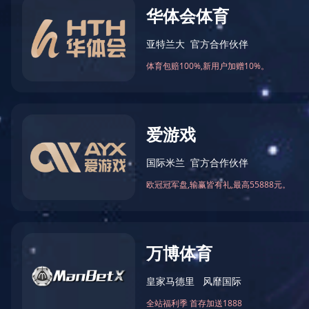
坚持以“专业成就品质、服务铸造竞争力”为理念
关于我们