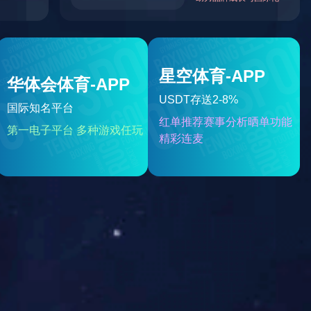
师作指导。
自动铁芯数控氩焊机等先进设备。
皇冠（中国）
不断加强质量
厂址：青岛即墨区小韩村工业园
ISO9001
电话：0532-88564000
传真：0532-88563775
查看更多 +